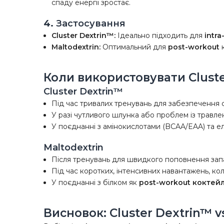
спаду енергії зростає.
4.
Застосування
Cluster Dextrin™:
Ідеально підходить для
intr
Maltodextrin:
Оптимальний для
post-workout
к
Коли використовувати Cluste
Cluster Dextrin™
Під час тривалих тренувань для забезпечення с
У разі чутливого шлунка або проблем із травл
У поєднанні з амінокислотами (BCAA/EAA) та е
Maltodextrin
Після тренувань для швидкого поповнення запа
Під час коротких, інтенсивних навантажень, ко
У поєднанні з білком як
post-workout коктей
Висновок: Cluster Dextrin™ v