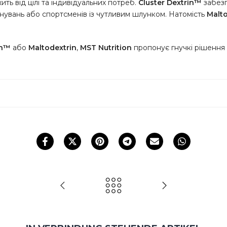
ить від цілі та індивідуальних потреб.
Cluster Dextrin™
забезп
ренувань або спортсменів із чутливим шлунком. Натомість
Malto
in™
або
Maltodextrin
,
MST Nutrition
пропонує гнучкі рішення