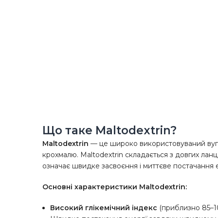
Що таке Maltodextrin?
Maltodextrin
— це широко використовуваний вугл
крохмалю. Maltodextrin складається з довгих ланц
означає швидке засвоєння і миттєве постачання е
Основні характеристики Maltodextrin:
Високий глікемічний індекс
(приблизно 85–1