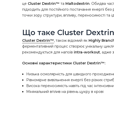
це
Cluster Dextrin™
та
Maltodextrin
. Обидва час
підходить для постійного постачання енергії без р
точки зору структури, впливу, переносимості та і
Що таке Cluster Dextri
Cluster Dextrin™
, також відомий як
Highly Branc
ферментативний процес створює унікальну циклічн
рекомендується для напоїв
intra-workout
, адже
Основні характеристики Cluster Dextrin™:
Низька осмолярність для швидкого проходжен
Рівномірне вивільнення енергії без різких стриб
Висока переносимість навіть під час інтенсивн
Мінімальний вплив на рівень цукру в крові