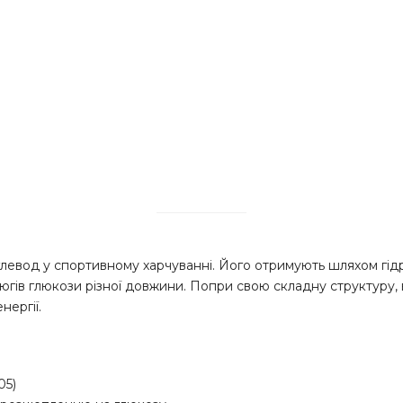
евод у спортивному харчуванні. Його отримують шляхом гід
югів глюкози різної довжини. Попри свою складну структуру, в
нергії.
05)