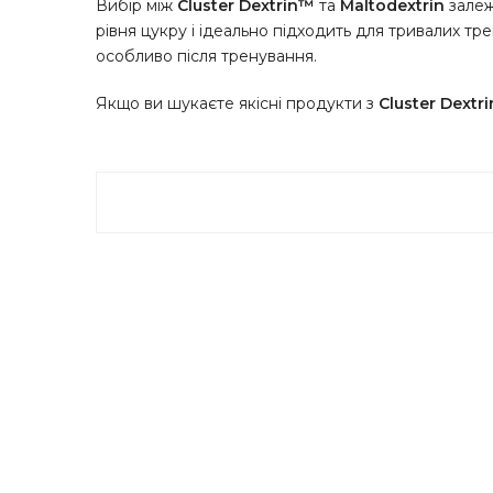
Вибір між
Cluster Dextrin™
та
Maltodextrin
залеж
рівня цукру і ідеально підходить для тривалих т
особливо після тренування.
Якщо ви шукаєте якісні продукти з
Cluster Dextr