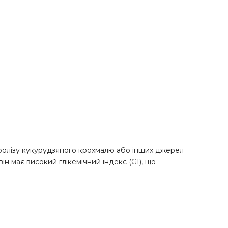
ролізу кукурудзяного крохмалю або інших джерел
ін має високий глікемічний індекс (GI), що