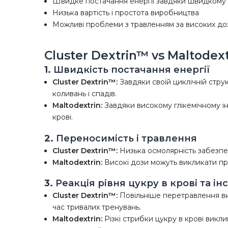
Швидке постачання енергії завдяки швидкому
Низька вартість і простота виробництва
Можливі проблеми з травленням за високих до
Cluster Dextrin™ vs Maltodex
1.
Швидкість постачання енергії
Cluster Dextrin™:
Завдяки своїй циклічній струк
коливань і спадів.
Maltodextrin:
Завдяки високому глікемічному ін
крові.
2.
Переносимість і травлення
Cluster Dextrin™:
Низька осмолярність забезп
Maltodextrin:
Високі дози можуть викликати про
3.
Реакція рівня цукру в крові та ін
Cluster Dextrin™:
Повільніше перетравлення вик
час тривалих тренувань.
Maltodextrin:
Різкі стрибки цукру в крові викл