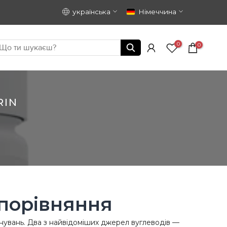
українська
Німеччина
0
0
RIN
 порівняння
ренувань. Два з найвідоміших джерел вуглеводів —