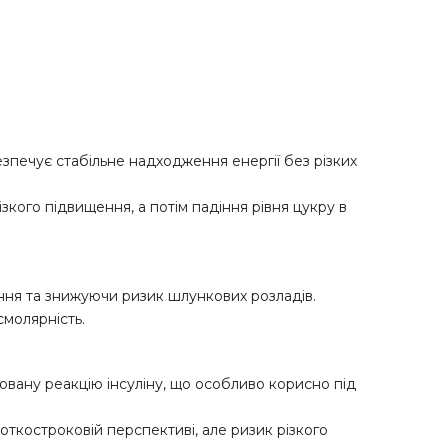
езпечує стабільне надходження енергії без різких
кого підвищення, а потім падіння рівня цукру в
ня та знижуючи ризик шлункових розладів.
смолярність.
овану реакцію інсуліну, що особливо корисно під
откостроковій перспективі, але ризик різкого