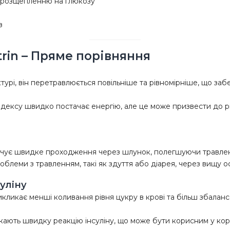
 розщепленню на глюкозу
з
trin – Пряме порівняння
турі, він перетравлюється повільніше та рівномірніше, що заб
дексу швидко постачає енергію, але це може призвести до різ
ечує швидке проходження через шлунок, полегшуючи травлен
блеми з травленням, такі як здуття або діарея, через вищу о
суліну
ликає менші коливання рівня цукру в крові та більш збаланс
икають швидку реакцію інсуліну, що може бути корисним у кор