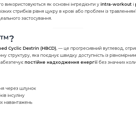
то використовуються як основні інгредієнти у
intra-workout
і
ізких стрибків рівня цукру в крові або проблем із травленням?
деального застосування.
n™?
hed Cyclic Dextrin (HBCD)
, — це прогресивний вуглевод, отри
у структуру, яка поєднує швидку доступність із рівномірним
 забезпечує
постійне надходження енергії
без значних колив
ня через шлунок
ків інсуліну
их навантажень