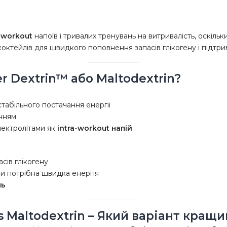
a-workout
напоїв і тривалих тренувань на витривалість, оскільк
октейлів для швидкого поповнення запасів глікогену і підтри
r Dextrin™ або Maltodextrin?
табільного постачання енергії
енням
лектролітами як
intra-workout напій
сів глікогену
ли потрібна швидка енергія
ль
s Maltodextrin – Який варіант кращи