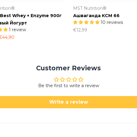
rition®
MST Nutrition®
 Best Whey + Enzyme 900г
Ашваганда КСМ 66
10 reviews
вый Йогурт
1 review
€12,99
€44,90
Customer Reviews
Be the first to write a review
Write a review