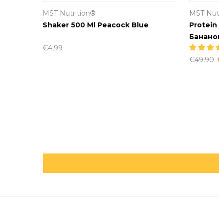
MST Nutrition®
MST Nut
Yellow
Shaker 500 Ml Peacock Blue
Protein
Банано
€4,99
€49,90