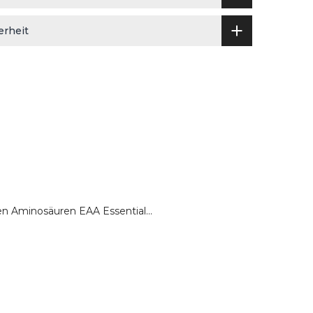
erheit
n Aminosäuren EAA Essential...