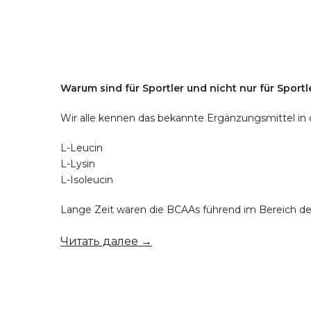
Warum sind für Sportler und nicht nur für Sport
Wir alle kennen das bekannte Ergänzungsmittel in 
L-Leucin
L-Lysin
L-Isoleucin
Lange Zeit waren die BCAAs führend im Bereich der
Читать далее →