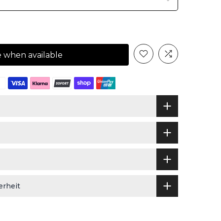
e when available
erheit