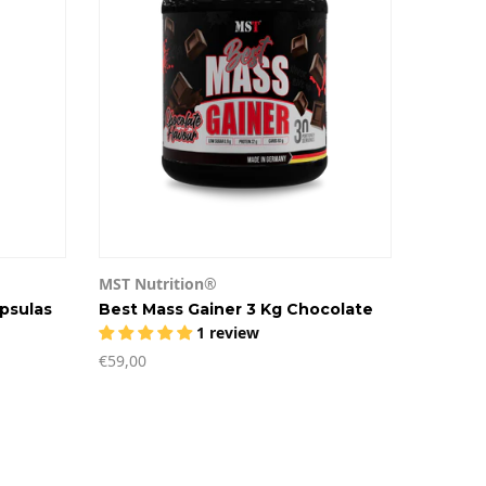
MST Nutrition®
psulas
Best Mass Gainer 3 Kg Chocolate
1 review
€59,00