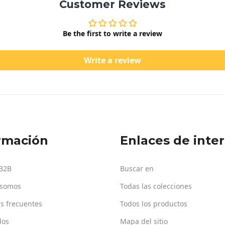
Customer Reviews
Be the first to write a review
Write a review
rmación
Enlaces de inte
 B2B
Buscar en
 somos
Todas las colecciones
s frecuentes
Todos los productos
dos
Mapa del sitio