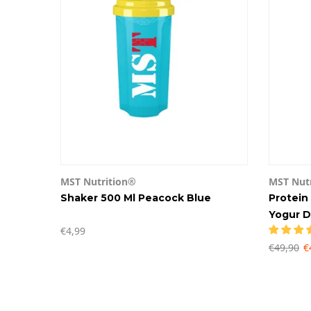
MST Nutrition®
MST Nut
Yellow
Shaker 500 Ml Peacock Blue
Protein
Yogur D
€4,99
€49,90
€