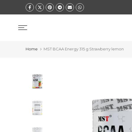
Zum
Inhalt
springen
Home
MST BCAA Energy 315 g Strawberry lemon