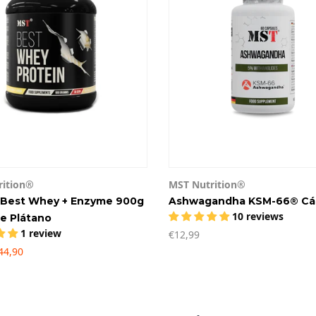
rition®
MST Nutrition®
 Best Whey + Enzyme 900g
Ashwagandha KSM-66® Cá
10 reviews
e Plátano
1 review
€12,99
44,90