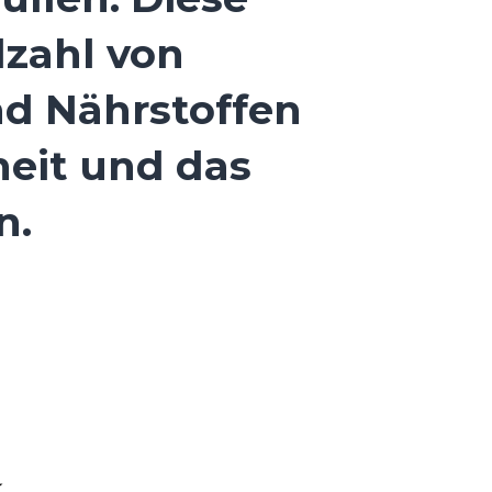
lzahl von
nd Nährstoffen
heit und das
n.