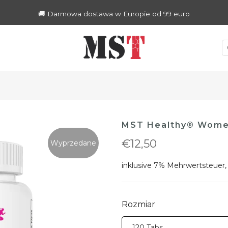
🚚 Darmowa dostawa w Europie od 99 euro
MST Healthy® Women
€12,50
Wyprzedane
inklusive 7% Mehrwertsteuer,
Rozmiar