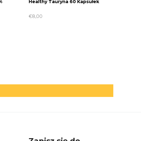
%
Healthy Tauryna 60 Kapsułek
€8,00
Zapisz się do