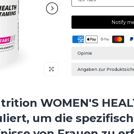
Notify m
Opinie
klicken um zu vergrößern
Angaben zur Produktsich
utrition WOMEN'S HEAL
uliert, um die spezifisc
isse von Frauen zu erf