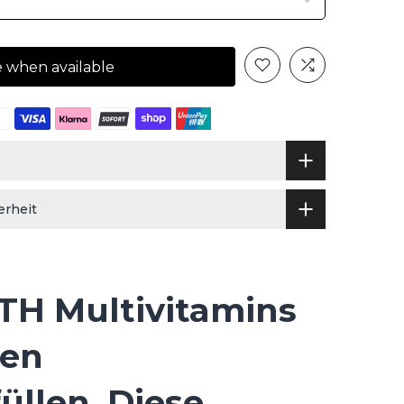
e when available
erheit
TH Multivitamins
hen
üllen. Diese