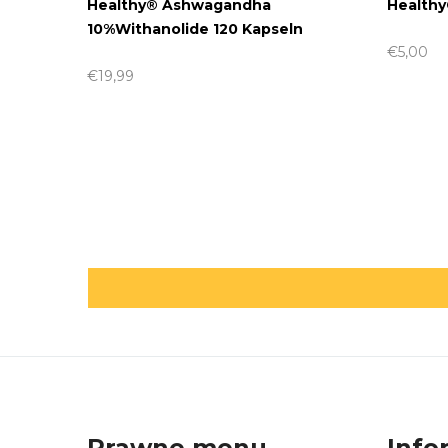
Healthy® Ashwagandha
Healthy
10%Withanolide 120 Kapseln
€5,00
€19,99
Prawne menu
Info