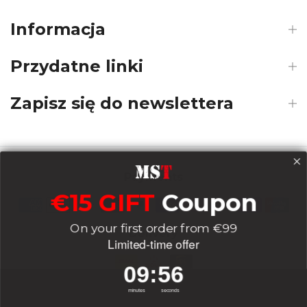
Informacja
Przydatne linki
Zapisz się do newslettera
Payments
€15 GIFT
Coupon
On your first order from €99
Delivery
Limited-time offer
9
:
Countdown ends in:
56
09
:
56
Socials
minutes
seconds