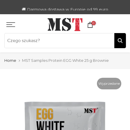
Zum
🚚 Darmowa dostawa w Europie od 99 euro
Inhalt
springen
0
Home
MST Samples Protein EGG White 25 g Brownie
Wyprzedane