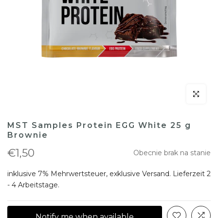
klicken um
MST Samples Protein EGG White 25 g
Brownie
€1,50
Obecnie brak na stanie
inklusive 7% Mehrwertsteuer, exklusive
Versand
. Lieferzeit 2
- 4 Arbeitstage.
Notify me when available